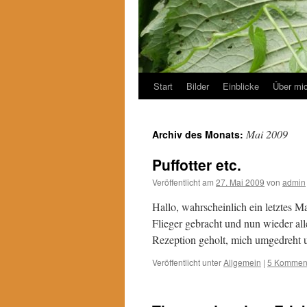
Start
Bilder
Einblicke
Über mi
Mai 2009
Archiv des Monats:
Puffotter etc.
Veröffentlicht am
27. Mai 2009
von
admin
Hallo, wahrscheinlich ein letztes
Flieger gebracht und nun wieder a
Rezeption geholt, mich umgedreht 
Veröffentlicht unter
Allgemein
|
5 Kommen