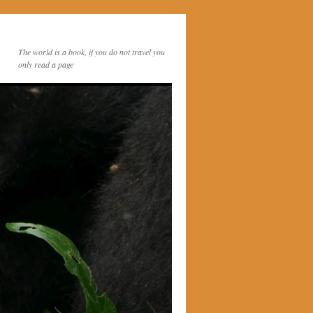
The world is a book, if you do not travel you
only read a page