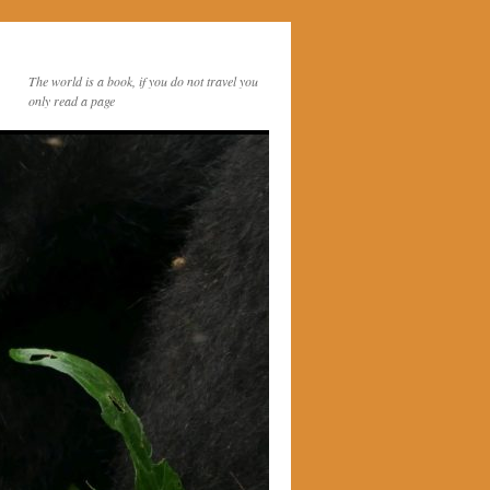
The world is a book, if you do not travel you
only read a page