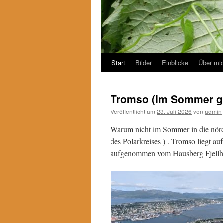
Start
Bilder
Einblicke
Über mi
Tromso (Im Sommer ga
Veröffentlicht am
23. Juli 2026
von
admin
Warum nicht im Sommer in die nördl
des Polarkreises ) . Tromso liegt au
aufgenommen vom Hausberg Fjellh