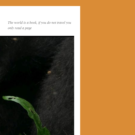
The world is a book, if you do not travel you
only read a page