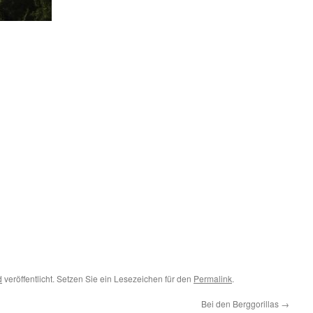
d
veröffentlicht. Setzen Sie ein Lesezeichen für den
Permalink
.
Bei den Berggorillas
→