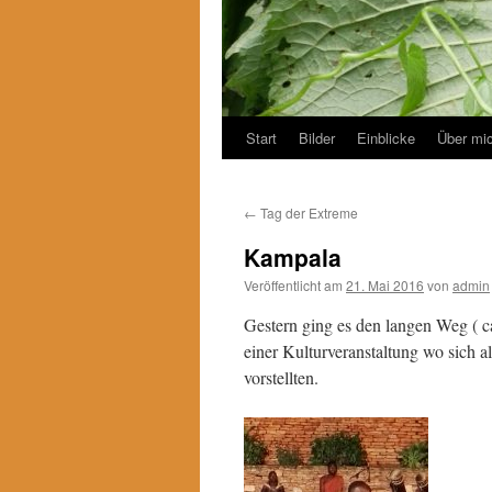
Start
Bilder
Einblicke
Über mi
←
Tag der Extreme
Kampala
Veröffentlicht am
21. Mai 2016
von
admin
Gestern ging es den langen Weg ( 
einer Kulturveranstaltung wo sich
vorstellten.