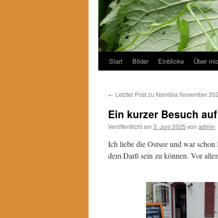
Start
Bilder
Einblicke
Über mi
←
Letzter Post zu Namibia November 20
Ein kurzer Besuch au
Veröffentlicht am
3. Juni 2025
von
admin
Ich liebe die Ostsee und war schon 
dem Darß sein zu können. Vor allem