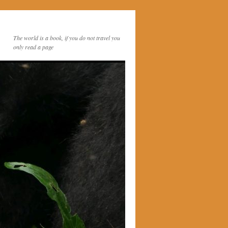
The world is a book, if you do not travel you
only read a page