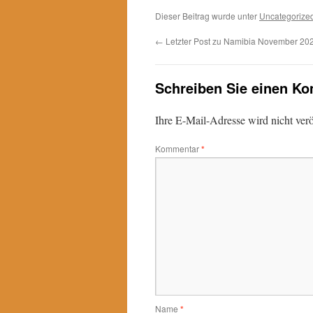
Dieser Beitrag wurde unter
Uncategorize
←
Letzter Post zu Namibia November 20
Schreiben Sie einen K
Ihre E-Mail-Adresse wird nicht veröf
Kommentar
*
Name
*